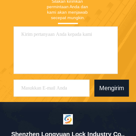
Silakan kirimkan 
permintaan Anda dan 
kami akan menjawab 
secepat mungkin.
Mengirim
Shenzhen Longyuan Lock Industry Co.,