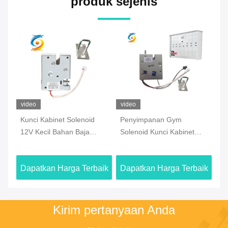
produk sejenis
video
video
vi
V
Kunci Kabinet Solenoid
Penyimpanan Gym
SP
12V Kecil Bahan Baja
Solenoid Kunci Kabinet
So
Karbon Aman
Elektronik Magnetik
Ta
Tegangan 12V DC
El
aik
Dapatkan Harga Terbaik
Dapatkan Harga Terbaik
Da
Kirim pertanyaan Anda