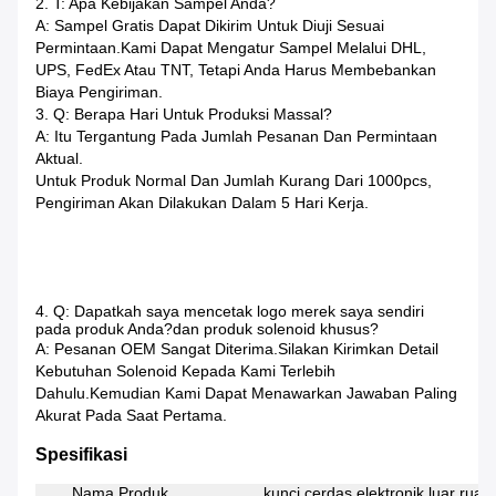
2. T: Apa Kebijakan Sampel Anda?
A: Sampel Gratis Dapat Dikirim Untuk Diuji Sesuai
Permintaan.Kami Dapat Mengatur Sampel Melalui DHL,
UPS, FedEx Atau TNT, Tetapi Anda Harus Membebankan
Biaya Pengiriman.
3. Q: Berapa Hari Untuk Produksi Massal?
A: Itu Tergantung Pada Jumlah Pesanan Dan Permintaan
Aktual.
Untuk Produk Normal Dan Jumlah Kurang Dari 1000pcs,
Pengiriman Akan Dilakukan Dalam 5 Hari Kerja.
4. Q: Dapatkah saya mencetak logo merek saya sendiri
pada produk Anda?dan produk solenoid khusus?
A: Pesanan OEM Sangat Diterima.Silakan Kirimkan Detail
Kebutuhan Solenoid Kepada Kami Terlebih
Dahulu.Kemudian Kami Dapat Menawarkan Jawaban Paling
Akurat Pada Saat Pertama.
Spesifikasi
Nama Produk
kunci cerdas elektronik luar rua