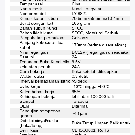
Tempat asal
Cina
Nama merk
Kunci Longyuan
Nomor model
LY-8821
Kunci ukuran Tubuh
70.6mmx55.6mmx13.4mm
Berat dengan kait
166 gram
Bahan Tubuh Kunci
SPCC
Bahan lidah kunci
SPCC, Metalurgi Serbuk
Pengobatan permukaan
Galvanis
Panjang kebocoran luar
170mm (terima disesuaikan)
kabel
Nilai Tegangan
DC12V (Tegangan disesuaikan)
Saat ini
2A
Tegangan Buka Kunci Min
9.5V
kekuatan penuh
24W
Cara bekerja
Buka setelah dihidupkan
Waktu reaksi
0,3 detik
Interval pemadaman listrik
>5 detik
Suhu kerja
-40℃ hingga +80℃
Kelembaban kerja
95%
Kehidupan bekerja
lebih dari 100.000 kali
Sampel
Tersedia
OEM
Diterima
Pengujian semprotan
≥48 jam
garam
Deteksi sinyal/saklar
Buka/Tutup Umpan Balik untuk o
(buka/tutup)
Sertifikasi
CE,ISO9001, RoHS