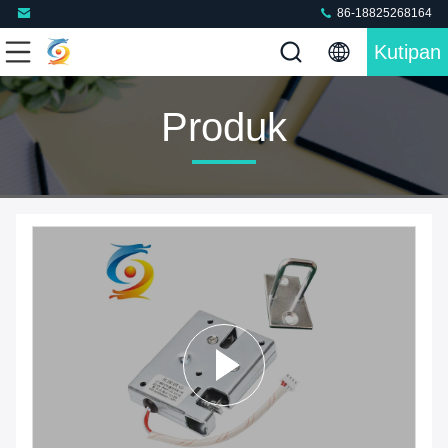
86-18825268164
Kutipan
Produk