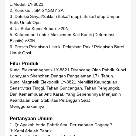
1.Model: LY-8821
2. Konektor: SM-2Y,SMY-2A
3. Deteksi Sinyal/saklar (buka/tutup): Buka/Tutup Umpan
Balik Untuk Opsi
4. Uji Buka Kunci Beban: ≥20N
5. Ketahanan Lentur Maksimum Kait Kunci (deformasi
Elastis):≥80N
6. Proses Pelapisan Listrik: Pelapisan Rak / Pelapisan Barel
Untuk Opsi
Fitur Produk
Kunci Elektromagnetik LY-8821 Dirancang Oleh Pabrik Kunci
Longyuan Shenzhen Dengan Pengalaman 17+ Tahun.
Kunci Magnetik Elektronik LY-8821 Memiliki Keunggulan
Sensitivitas Tinggi, Tahan Guncangan, Tahan Pengungkit,
Dan Kemampuan Anti Karat, Yang Sepenuhnya Menjamin
Keandalan Dan Stabilitas Pelanggan Saat
Menggunakannya.
Pertanyaan Umum
1. Q: Apakah Anda Pabrik Atau Perusahaan Dagang?
J: Kami Adalah Pabrik.