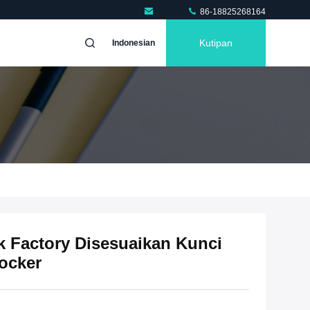
86-18825268164
Kutipan
Indonesian
Factory Disesuaikan Kunci
Locker