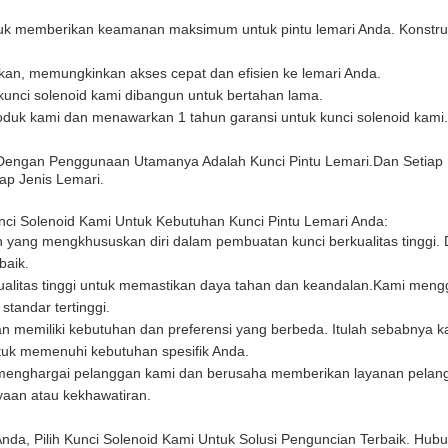
tuk memberikan keamanan maksimum untuk pintu lemari Anda. Konstr
an, memungkinkan akses cepat dan efisien ke lemari Anda.
kunci solenoid kami dibangun untuk bertahan lama.
produk kami dan menawarkan 1 tahun garansi untuk kunci solenoid kami.
i, Dengan Penggunaan Utamanya Adalah Kunci Pintu Lemari.dan Seti
p Jenis Lemari.
i Solenoid Kami Untuk Kebutuhan Kunci Pintu Lemari Anda:
 yang mengkhususkan diri dalam pembuatan kunci berkualitas tinggi. 
baik.
rkualitas tinggi untuk memastikan daya tahan dan keandalan.Kami meng
tandar tertinggi.
memiliki kebutuhan dan preferensi yang berbeda. Itulah sebabnya ka
ntuk memenuhi kebutuhan spesifik Anda.
 menghargai pelanggan kami dan berusaha memberikan layanan pelan
yaan atau kekhawatiran.
a, Pilih Kunci Solenoid Kami Untuk Solusi Penguncian Terbaik. Hubu