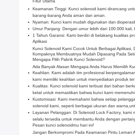
Fitur Utama
Keamanan Tinggi: Kunci solenoid kami dirancang un
barang-barang Anda aman dan aman.
Nyaman: Kunci kami mudah digunakan dan dioperasik
Umur Panjang: Dengan umur lebih dari 100.000 kali, 
1 Tahun Garansi: Kami berdiri di belakang kualitas 
Aplikasi
Kunci Solenoid Kami Cocok Untuk Berbagai Aplikas
Kompaknya Membuatnya Mudah Dipasang Pada Setia
Mengapa Pilih Pabrik Kunci Solenoid?
Ada Banyak Alasan Mengapa Anda Harus Memilih Kunc
Keahlian: Kami adalah tim profesional berpengalaman
kami memiliki keahlian untuk menyediakan produk ter
Kualitas: Kunci solenoid kami terbuat dari bahan be
ketat untuk memastikan bahwa kunci kami memenuhi s
Kustomisasi: Kami memahami bahwa setiap pelanggan 
solenoid kami, seperti berbagai ukuran dan warna,u
Layanan Pelanggan: Di Solenoid Lock Factory, kami
selalu tersedia untuk membantu Anda dengan pertan
Pesan kunci solenoidmu hari ini!
Jangan Berkompromi Pada Keamanan Pintu Lemari And