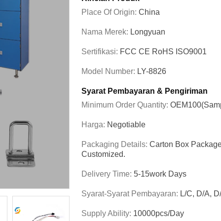
Place Of Origin:
China
Nama Merek:
Longyuan
Sertifikasi:
FCC CE RoHS ISO9001
Model Number:
LY-8826
Syarat Pembayaran & Pengiriman
Minimum Order Quantity:
OEM100(sampl
Harga:
Negotiable
Packaging Details:
Carton Box Package,
Customized.
Delivery Time:
5-15work Days
Syarat-Syarat Pembayaran:
L/C, D/A, D
Supply Ability:
10000pcs/day