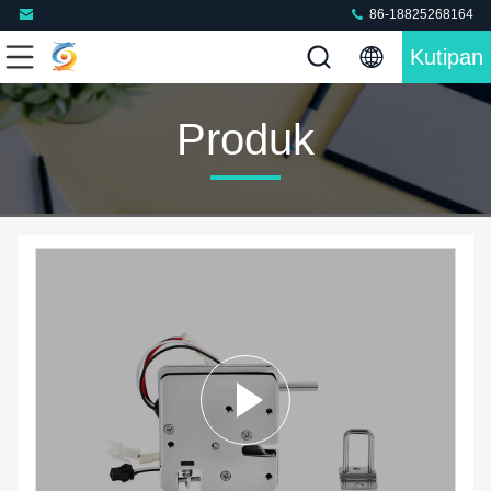
86-18825268164
Kutipan
Produk