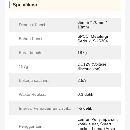
Spesifikasi
65mm * 70mm *
Dimensi Kunci::
13mm
SPCC, Metalurgi
Bahan Kunci::
Serbuk, SUS304
Berat bersih::
187g
DC12V (Voltase
187g:
disesuaikan)
Bekerja saat ini::
2.5A
Waktu Reaksi::
0,3 detik
Interval Pemadaman Listrik::
>5 detik
Lemari Penyimpanan,
kotak surat, Smart
Penggunaan::
Locker, Lemari Arsip,