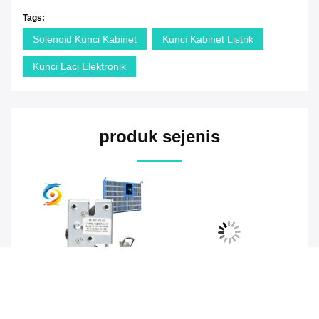
Tags:
Solenoid Kunci Kabinet
Kunci Kabinet Listrik
Kunci Laci Elektronik
produk sejenis
video
video
vi
Kunci Kabinet Listrik OEM
Kunci Kabinet Luar
Ku