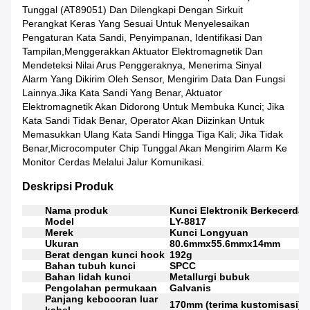
Tunggal (AT89051) Dan Dilengkapi Dengan Sirkuit
Perangkat Keras Yang Sesuai Untuk Menyelesaikan
Pengaturan Kata Sandi, Penyimpanan, Identifikasi Dan
Tampilan,menggerakkan Aktuator Elektromagnetik Dan
Mendeteksi Nilai Arus Penggeraknya, Menerima Sinyal
Alarm Yang Dikirim Oleh Sensor, Mengirim Data Dan Fungsi
Lainnya.Jika Kata Sandi Yang Benar, Aktuator
Elektromagnetik Akan Didorong Untuk Membuka Kunci; Jika
Kata Sandi Tidak Benar, Operator Akan Diizinkan Untuk
Memasukkan Ulang Kata Sandi Hingga Tiga Kali; Jika Tidak
Benar,microcomputer Chip Tunggal Akan Mengirim Alarm Ke
Monitor Cerdas Melalui Jalur Komunikasi.
Deskripsi Produk
Nama produk
Kunci Elektronik Berkecerda
Model
LY-8817
Merek
Kunci Longyuan
Ukuran
80.6mmx55.6mmx14mm
Berat dengan kunci hook
192g
Bahan tubuh kunci
SPCC
Bahan lidah kunci
Metallurgi bubuk
Pengolahan permukaan
Galvanis
Panjang kebocoran luar
170mm (terima kustomisasi)