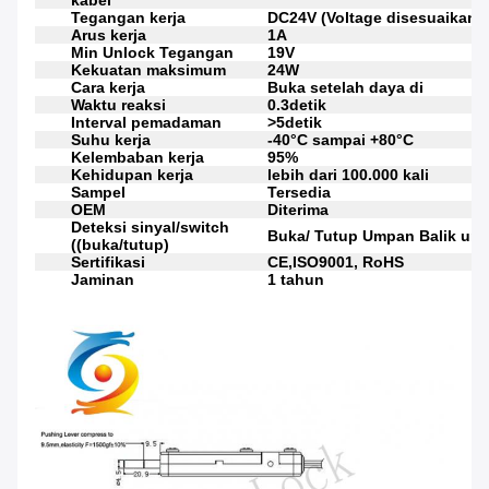
kabel
Tegangan kerja
DC24V (Voltage disesuaikan)
Arus kerja
1A
Min Unlock Tegangan
19V
Kekuatan maksimum
24W
Cara kerja
Buka setelah daya di
Waktu reaksi
0.3detik
Interval pemadaman
>5detik
Suhu kerja
-40°C sampai +80°C
Kelembaban kerja
95%
Kehidupan kerja
lebih dari 100.000 kali
Sampel
Tersedia
OEM
Diterima
Deteksi sinyal/switch
Buka/ Tutup Umpan Balik unt
((buka/tutup)
Sertifikasi
CE,ISO9001, RoHS
Jaminan
1 tahun