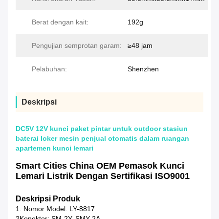
Berat dengan kait:
192g
Pengujian semprotan garam:
≥48 jam
Pelabuhan:
Shenzhen
Deskripsi
DC5V 12V kunci paket pintar untuk outdoor stasiun
baterai loker mesin penjual otomatis dalam ruangan
apartemen kunci lemari
Smart Cities China OEM Pemasok Kunci
Lemari Listrik Dengan Sertifikasi ISO9001
Deskripsi Produk
1. Nomor Model: LY-8817
2Konektor: SM-2Y, SMY-2A