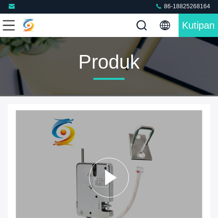
86-18825268164
Kutipan
Produk