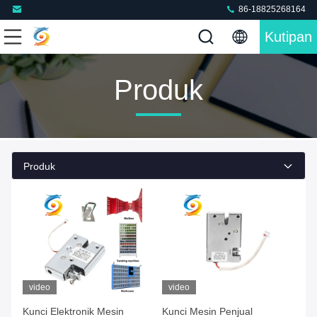
86-18825268164
Kutipan
Produk
Produk
video
video
Kunci Elektronik Mesin
Kunci Mesin Penjual