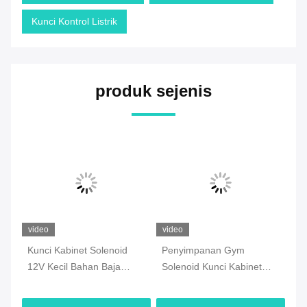
Kunci Kontrol Listrik
produk sejenis
video
video
vi
V
Kunci Kabinet Solenoid
Penyimpanan Gym
SP
12V Kecil Bahan Baja
Solenoid Kunci Kabinet
So
Karbon Aman
Elektronik Magnetik
Ta
Tegangan 12V DC
El