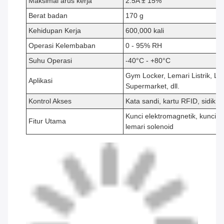
Maksimal arus kerja
2.5A ± 15%
Berat badan
170 g
Kehidupan Kerja
600,000 kali
Operasi Kelembaban
0 - 95% RH
Suhu Operasi
-40°C - +80°C
Gym Locker, Lemari Listrik, L
Aplikasi
Supermarket, dll.
Kontrol Akses
Kata sandi, kartu RFID, sidik j
Kunci elektromagnetik, kunci 
Fitur Utama
lemari solenoid