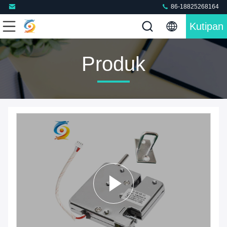
86-18825268164
Kutipan
Produk