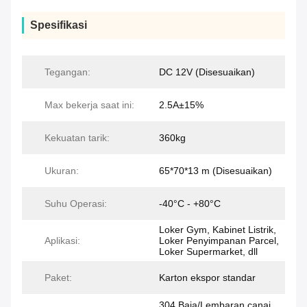
Spesifikasi
Tegangan:
DC 12V (Disesuaikan)
Max bekerja saat ini:
2.5A±15%
Kekuatan tarik:
360kg
Ukuran:
65*70*13 m (Disesuaikan)
Suhu Operasi:
-40°C - +80°C
Loker Gym, Kabinet Listrik,
Aplikasi:
Loker Penyimpanan Parcel,
Loker Supermarket, dll
Paket:
Karton ekspor standar
304 Baja/Lembaran canai