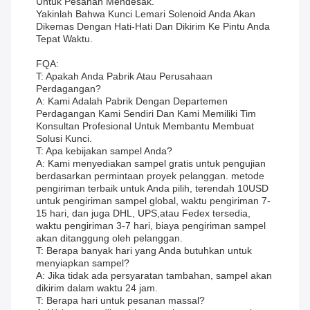
Untuk Pesanan Mendesak.
Yakinlah Bahwa Kunci Lemari Solenoid Anda Akan
Dikemas Dengan Hati-Hati Dan Dikirim Ke Pintu Anda
Tepat Waktu.
FQA:
T: Apakah Anda Pabrik Atau Perusahaan
Perdagangan?
A: Kami Adalah Pabrik Dengan Departemen
Perdagangan Kami Sendiri Dan Kami Memiliki Tim
Konsultan Profesional Untuk Membantu Membuat
Solusi Kunci.
T: Apa kebijakan sampel Anda?
A: Kami menyediakan sampel gratis untuk pengujian
berdasarkan permintaan proyek pelanggan. metode
pengiriman terbaik untuk Anda pilih, terendah 10USD
untuk pengiriman sampel global, waktu pengiriman 7-
15 hari, dan juga DHL, UPS,atau Fedex tersedia,
waktu pengiriman 3-7 hari, biaya pengiriman sampel
akan ditanggung oleh pelanggan.
T: Berapa banyak hari yang Anda butuhkan untuk
menyiapkan sampel?
A: Jika tidak ada persyaratan tambahan, sampel akan
dikirim dalam waktu 24 jam.
T: Berapa hari untuk pesanan massal?